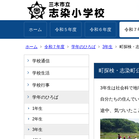
ホーム
令和５年度
令和６年度
令和７
ホーム
令和７年度
学年のひろば
3年生
町探検・
学校通信
町探検・志染町
学校生活
学校行事
3年生は社会科で地
学年のひろば
自分たちの住んで
1年生
途中、気づいたこ
2年生
3年生