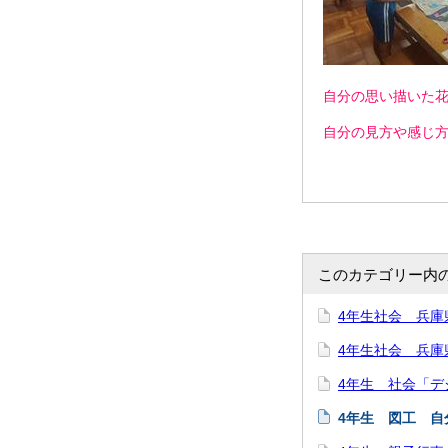
自分の思い描いた
自分の見方や感じ
このカテゴリー内
4年生社会 兵庫
4年生社会 兵庫県
4年生 社会「
4年生 図工 