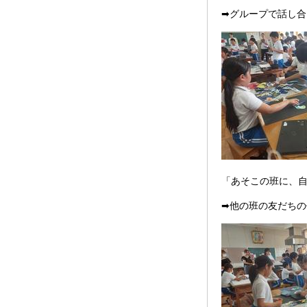
➡グループで話し合
「あそこの班に、
➡他の班の友だちの