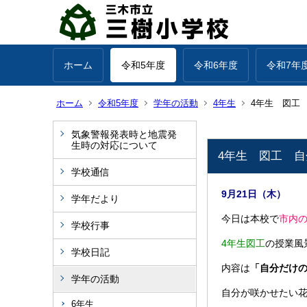
ホーム
令和5年度
令和6年度
令和7年
ホーム
令和5年度
学年の活動
4年生
4年生 図工
気象警報発表時と地震発
生時の対応について
4年生 図工 
学校通信
9月21日（木）
学年だより
今日は本校で
市内
学校行事
4年生図工
の授業風
学校日記
内容は
「自分だけ
学年の活動
自分が咲かせたい
6年生