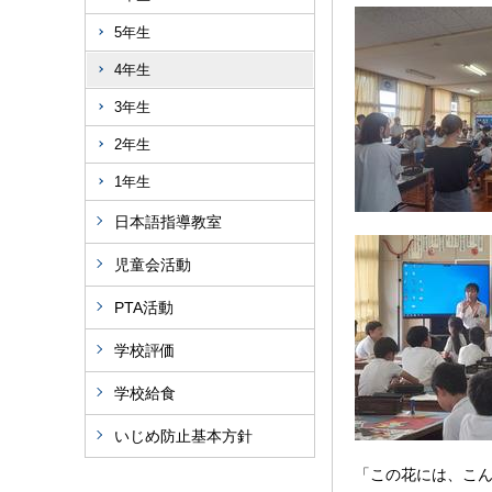
5年生
4年生
3年生
2年生
1年生
日本語指導教室
児童会活動
PTA活動
学校評価
学校給食
いじめ防止基本方針
「この花には、こ