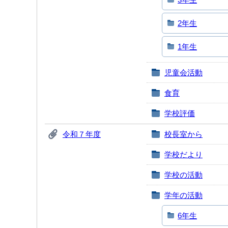
2年生
1年生
児童会活動
食育
学校評価
令和７年度
校長室から
学校だより
学校の活動
学年の活動
6年生