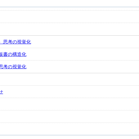
）思考の視覚化
板書の構造化
思考の視覚化
せ