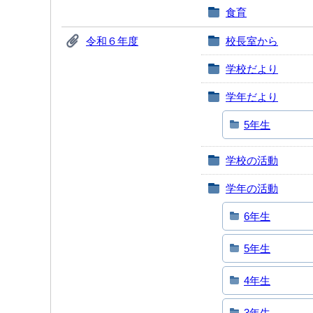
食育
令和６年度
校長室から
学校だより
学年だより
5年生
学校の活動
学年の活動
6年生
5年生
4年生
3年生