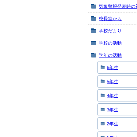
気象警報発表時の
校長室から
学校だより
学校の活動
学年の活動
6年生
5年生
4年生
3年生
2年生