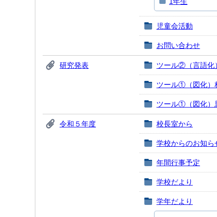
1年生
児童会活動
お問い合わせ
研究発表
ツール②（言語化
ツール①（図化）
ツール①（図化）
令和５年度
校長室から
学校からのお知ら
年間行事予定
学校だより
学年だより