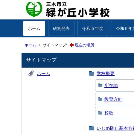
ホーム
研究発表
令和５年度
令和６年
ホーム
サイトマップ:
現在の場所
サイトマップ
ホーム
学校概要
所在地
教育方針
校歌
いじめ防止基本方