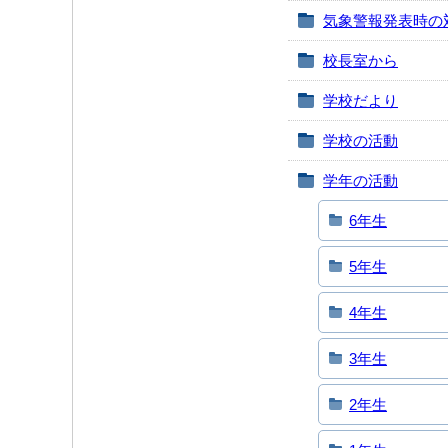
気象警報発表時の
校長室から
学校だより
学校の活動
学年の活動
6年生
5年生
4年生
3年生
2年生