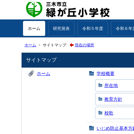
ホーム
研究発表
令和５年度
令和６年
ホーム
サイトマップ:
現在の場所
サイトマップ
ホーム
学校概要
所在地
教育方針
校歌
いじめ防止基本方