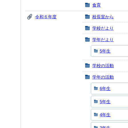
食育
令和６年度
校長室から
学校だより
学年だより
5年生
学校の活動
学年の活動
6年生
5年生
4年生
3年生