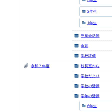
2年生
1年生
児童会活動
食育
学校評価
令和７年度
校長室から
学校だより
学校の活動
学年の活動
6年生