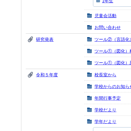
1年生
児童会活動
お問い合わせ
研究発表
ツール②（言語化
ツール①（図化）
ツール①（図化）
令和５年度
校長室から
学校からのお知ら
年間行事予定
学校だより
学年だより