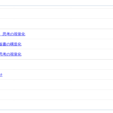
）思考の視覚化
板書の構造化
思考の視覚化
せ