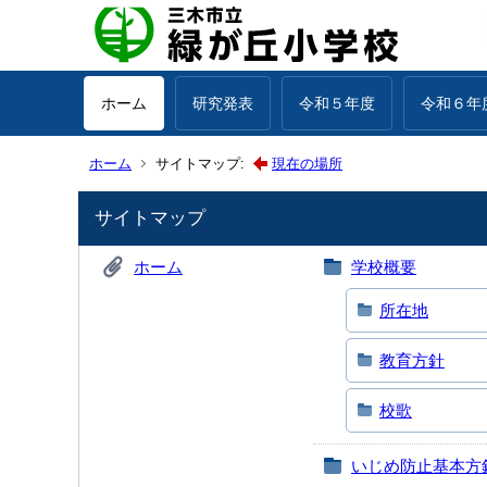
ホーム
研究発表
令和５年度
令和６年
ホーム
サイトマップ:
現在の場所
サイトマップ
ホーム
学校概要
所在地
教育方針
校歌
いじめ防止基本方