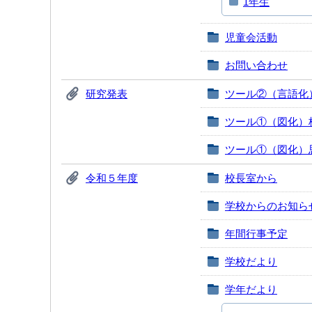
1年生
児童会活動
お問い合わせ
研究発表
ツール②（言語化
ツール①（図化）
ツール①（図化）
令和５年度
校長室から
学校からのお知ら
年間行事予定
学校だより
学年だより