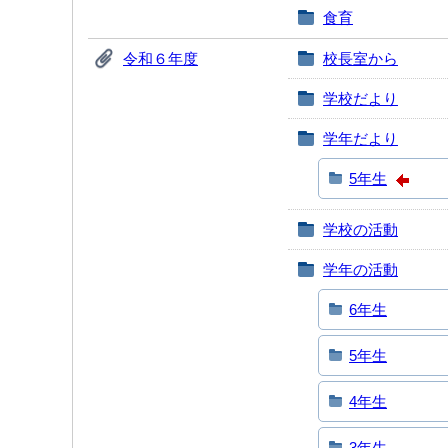
食育
令和６年度
校長室から
学校だより
学年だより
5年生
学校の活動
学年の活動
6年生
5年生
4年生
3年生