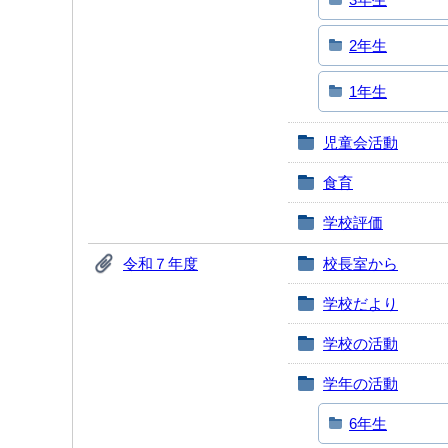
2年生
1年生
児童会活動
食育
学校評価
令和７年度
校長室から
学校だより
学校の活動
学年の活動
6年生