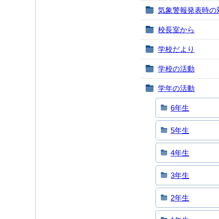
気象警報発表時の
校長室から
学校だより
学校の活動
学年の活動
6年生
5年生
4年生
3年生
2年生