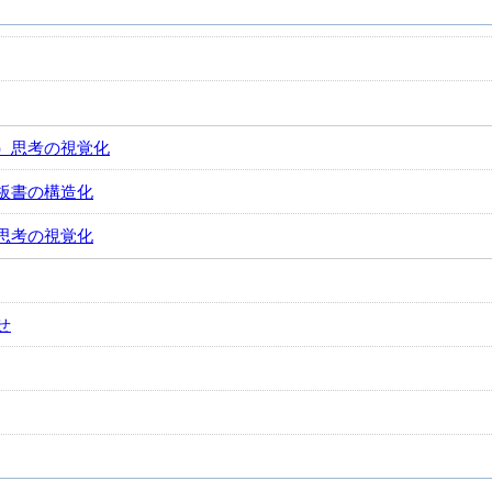
）思考の視覚化
板書の構造化
思考の視覚化
せ