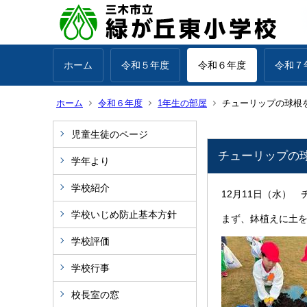
ホーム
令和５年度
令和６年度
令和７
ホーム
令和６年度
1年生の部屋
チューリップの球根
児童生徒のページ
チューリップの
学年より
学校紹介
12月11日（水）
学校いじめ防止基本方針
まず、鉢植えに土
学校評価
学校行事
校長室の窓