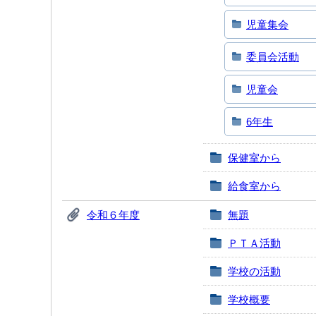
児童集会
委員会活動
児童会
6年生
保健室から
給食室から
令和６年度
無題
ＰＴＡ活動
学校の活動
学校概要