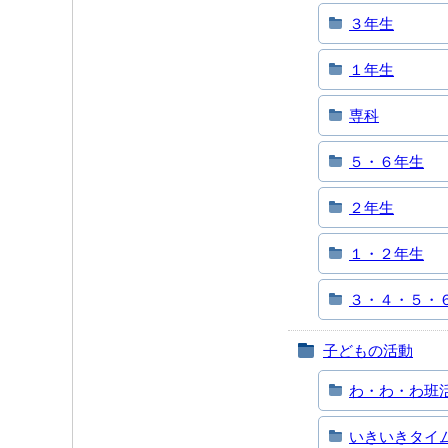
３年生
１年生
専科
５・６年生
２年生
１・２年生
３・４・５・
子どもの活動
わ・わ・わ班
いきいきタイ