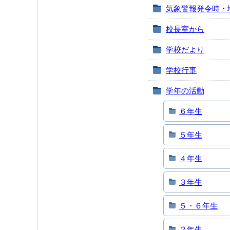
気象警報発令時・
校長室から
学校だより
学校行事
学年の活動
６年生
５年生
４年生
３年生
５・６年生
２年生