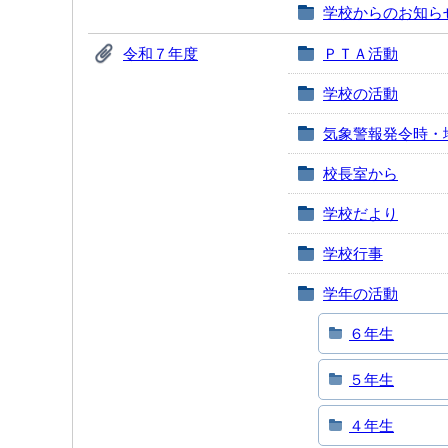
学校からのお知ら
令和７年度
ＰＴＡ活動
学校の活動
気象警報発令時・
校長室から
学校だより
学校行事
学年の活動
６年生
５年生
４年生