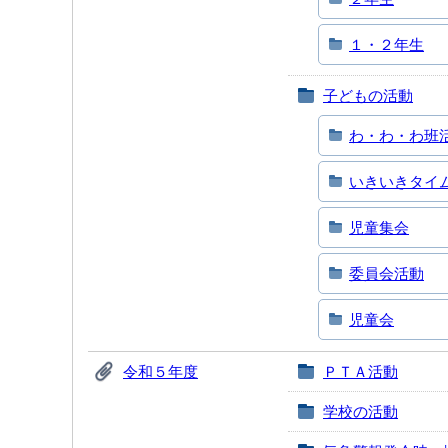
１・２年生
子どもの活動
わ・わ・わ班
いきいきタイ
児童集会
委員会活動
児童会
令和５年度
ＰＴＡ活動
学校の活動