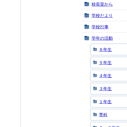
校長室から
学校だより
学校行事
学年の活動
６年生
５年生
４年生
３年生
１年生
専科