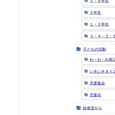
５・６年生
２年生
１・２年生
３・４・５・
子どもの活動
わ・わ・わ班
いきいきタイ
児童集会
児童会
給食室から