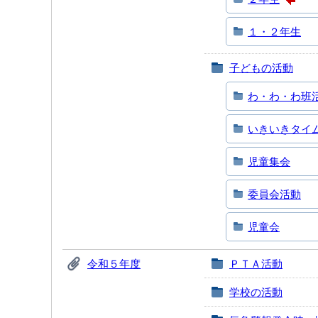
１・２年生
子どもの活動
わ・わ・わ班
いきいきタイ
児童集会
委員会活動
児童会
令和５年度
ＰＴＡ活動
学校の活動