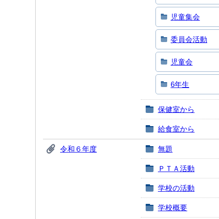
児童集会
委員会活動
児童会
6年生
保健室から
給食室から
令和６年度
無題
ＰＴＡ活動
学校の活動
学校概要