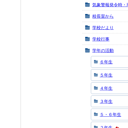
気象警報発令時・
校長室から
学校だより
学校行事
学年の活動
６年生
５年生
４年生
３年生
５・６年生
２年生