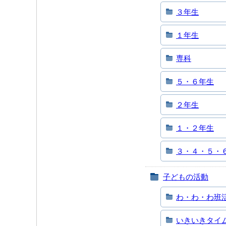
３年生
１年生
専科
５・６年生
２年生
１・２年生
３・４・５・
子どもの活動
わ・わ・わ班
いきいきタイ