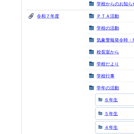
学校からのお知ら
令和７年度
ＰＴＡ活動
学校の活動
気象警報発令時・
校長室から
学校だより
学校行事
学年の活動
６年生
５年生
４年生