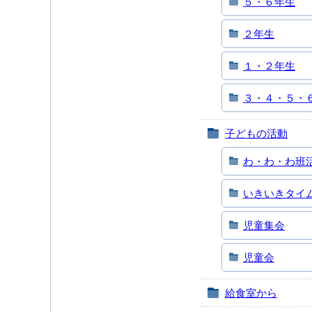
５・６年生
２年生
１・２年生
３・４・５・
子どもの活動
わ・わ・わ班
いきいきタイ
児童集会
児童会
給食室から