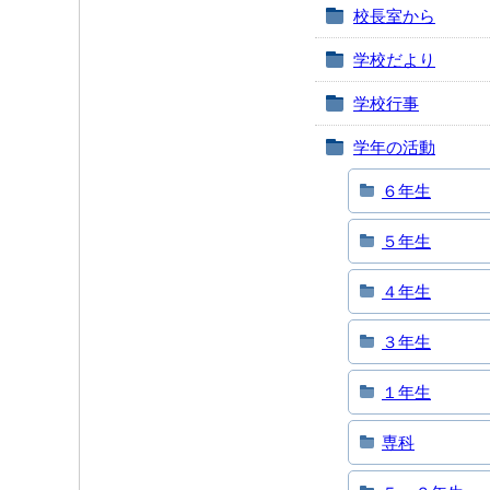
校長室から
学校だより
学校行事
学年の活動
６年生
５年生
４年生
３年生
１年生
専科