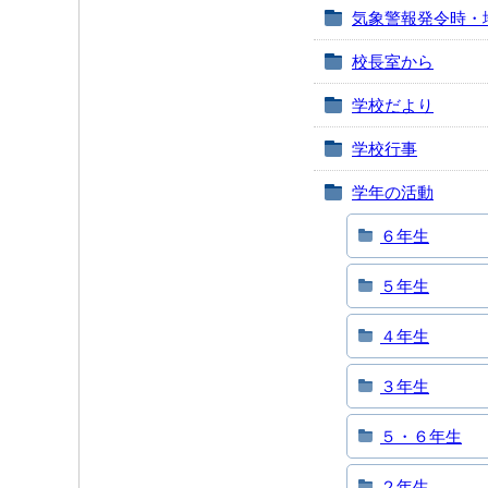
気象警報発令時・
校長室から
学校だより
学校行事
学年の活動
６年生
５年生
４年生
３年生
５・６年生
２年生