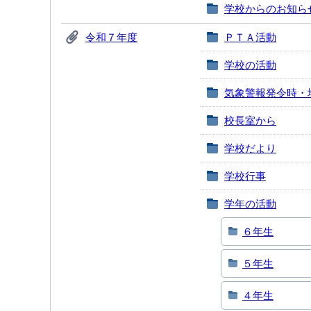
学校からのお知ら
令和７年度
ＰＴＡ活動
学校の活動
気象警報発令時・
校長室から
学校だより
学校行事
学年の活動
６年生
５年生
４年生