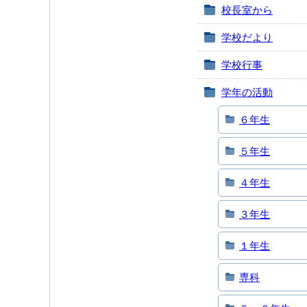
校長室から
学校だより
学校行事
学年の活動
６年生
５年生
４年生
３年生
１年生
専科