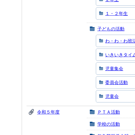
１・２年生
子どもの活動
わ・わ・わ班
いきいきタイ
児童集会
委員会活動
児童会
令和５年度
ＰＴＡ活動
学校の活動