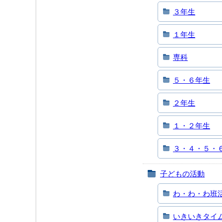
３年生
１年生
専科
５・６年生
２年生
１・２年生
３・４・５・
子どもの活動
わ・わ・わ班
いきいきタイ