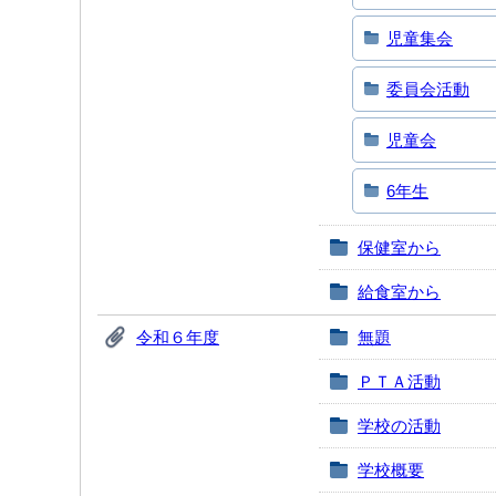
児童集会
委員会活動
児童会
6年生
保健室から
給食室から
令和６年度
無題
ＰＴＡ活動
学校の活動
学校概要