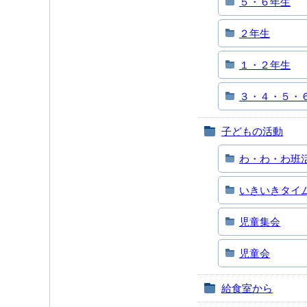
５・６年生
２年生
１・２年生
３・４・５・
子どもの活動
わ・わ・わ班
いきいきタイ
児童集会
児童会
給食室から