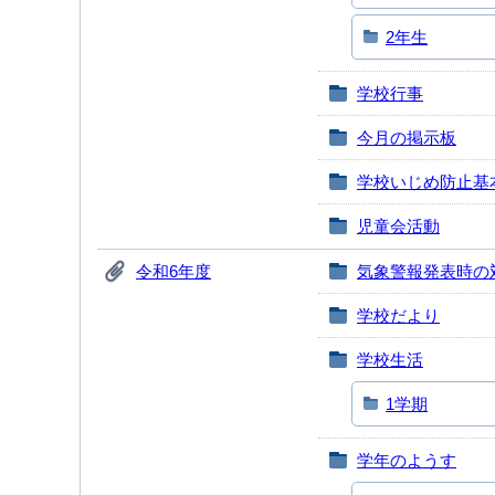
2年生
学校行事
今月の掲示板
学校いじめ防止基
児童会活動
令和6年度
気象警報発表時の
学校だより
学校生活
1学期
学年のようす