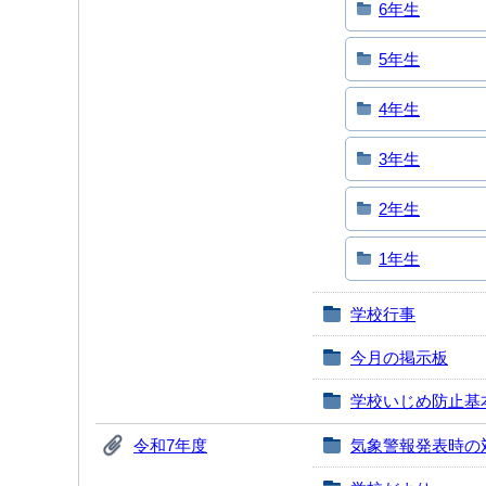
6年生
5年生
4年生
3年生
2年生
1年生
学校行事
今月の掲示板
学校いじめ防止基
令和7年度
気象警報発表時の