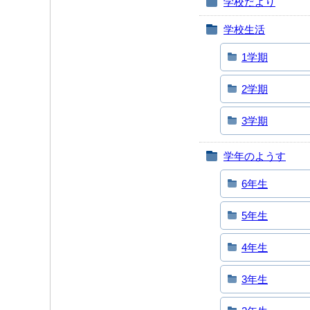
学校だより
学校生活
1学期
2学期
3学期
学年のようす
6年生
5年生
4年生
3年生