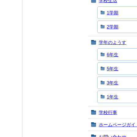
学校生活
1学期
2学期
学年のようす
6年生
5年生
3年生
1年生
学校行事
ホームページガイ
お問い合わせ