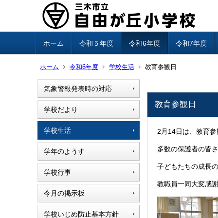
ホーム
令和５年度
令和6年度
令和7年度
ホーム
令和6年度
学校生活
教育参観日
気象警報発表時の対応
教育参観日
学校だより
学校生活
2月14日は、教育
多数の保護者の皆
学年のようす
子どもたちの成長
学校行事
教職員一同大変感
今月の掲示板
学校いじめ防止基本方針