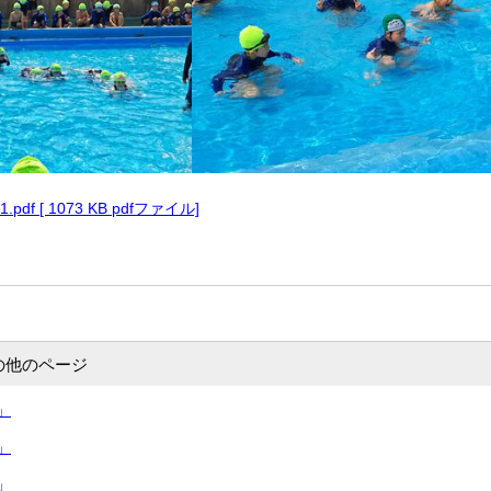
1.pdf [ 1073 KB pdfファイル]
の他のページ
」
」
」