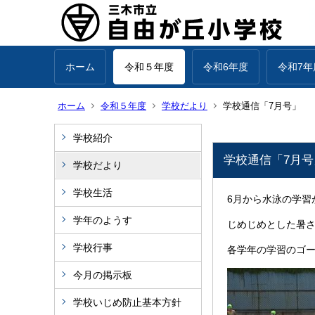
ホーム
令和５年度
令和6年度
令和7年
ホーム
令和５年度
学校だより
学校通信「7月号」
学校紹介
学校通信「7月号
学校だより
学校生活
6月から水泳の学習
学年のようす
じめじめとした暑
学校行事
各学年の学習のゴ
今月の掲示板
学校いじめ防止基本方針